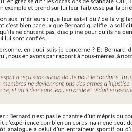
i en grec se dit : les occasions de scandale. Oui, i
on exemple et prend sur lui leur faiblesse par la priè
on aux inférieurs : que leur est-il dû ? de la vigil
nt c’est bien par eux que Bernard qualifie la sollic
ur qu’ils ne chutent pas, discipline pour qu’ils ne
i lui sont confiés.
personne, en quoi suis-je concerné ? Et Bernard 
rui, nous en avons par rapport à nous-mêmes, à not
 esprit a reçu sans aucun doute pour le conduire. Tu lu
 membres ne deviennent pas des armes d’injustice. Et 
ance, et qu’il demeure tenu en bride et réduit en escla
er : Bernard n’est pas le chantre d’un mépris du co
sait d’expérience combien un corps malmené peut de
tôt analogue à celui d’un entraîneur sportif ou d