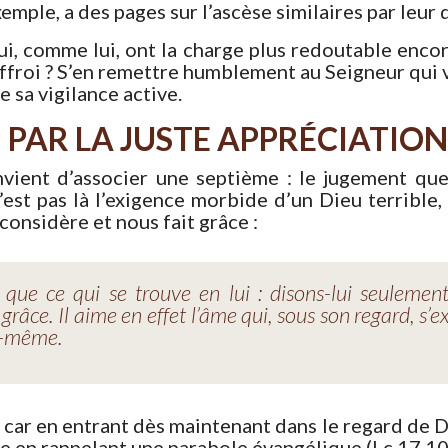
emple, a des pages sur l’ascèse similaires par leur 
i, comme lui, ont la charge plus redoutable encore
froi ? S’en remettre humblement au Seigneur qui ve
 sa vigilance active.
 PAR LA JUSTE APPRÉCIATION
convient d’associer une septième : le jugement q
est pas là l’exigence morbide d’un Dieu terrible,
onsidère et nous fait grâce :
que ce qui se trouve en lui : disons-lui seulement n
râce. Il aime en effet l’âme qui, sous son regard, s
le-même.
, car en entrant dès maintenant dans le regard de D
e en rappelant une parabole évangélique (Lc 17,10)