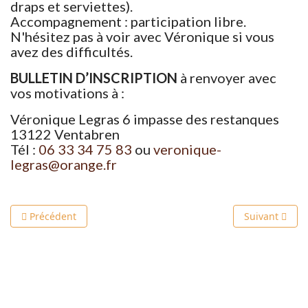
draps et serviettes).
Accompagnement : participation libre.
N'hésitez pas à voir avec Véronique si vous
avez des difficultés.
BULLETIN D’INSCRIPTION
à renvoyer avec
vos motivations à :
Véronique Legras 6 impasse des restanques
13122 Ventabren
Tél :
06 33 34 75 83
ou
veronique-
legras@orange.fr
Article précédent : Découvrir la vie monastique, chemin de vi
Article suivan
Précédent
Suivant