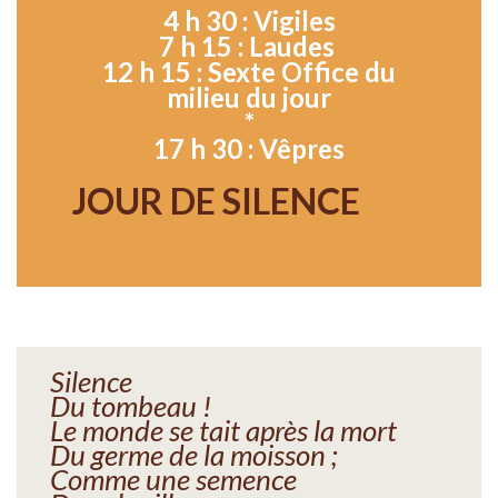
4 h 30 : Vigiles
7 h 15 : Laudes
12 h 15 : Sexte Office du
milieu du jour
*
17 h 30 : Vêpres
JOUR DE SILENCE
Silence
Du tombeau !
Le monde se tait après la mort
Du germe de la moisson ;
Comme une semence