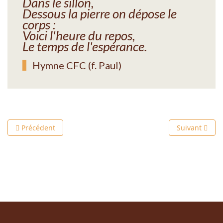
Dans le sillon,
Dessous la pierre on dépose le
corps :
Voici l'heure du repos,
Le temps de l'espérance.
Hymne CFC (f. Paul)
Article précédent : Vendredi Saint 2025
Article suivan
Précédent
Suivant