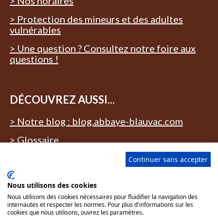
> Nos horaires
> Protection des mineurs et des adultes
vulnérables
> Une question ? Consultez notre foire aux
questions !
DÉCOUVREZ AUSSI...
> Notre blog : blog.abbaye-blauvac.com
> Glossaire
Continuer sans accepter
Nous utilisons des cookies
Nous utilisons des cookies nécessaires pour fluidifier la navigation des
Tous nos lieux sont accessibles aux
internautes et respecter les normes. Pour plus d'informations sur les
personnes à mobilité réduite. Des
cookies que nous utilisons, ouvrez les paramètres.