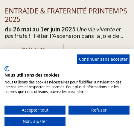
ENTRAIDE & FRATERNITÉ PRINTEMPS
2025
du 26 mai au 1er juin 2025
Une vie vivante et
pas triste !
Fêter l'Ascension dans la joie de...
Lire la suite...
Continuer sans accepter
Nous utilisons des cookies
Nous utilisons des cookies nécessaires pour fluidifier la navigation des
internautes et respecter les normes. Pour plus d'informations sur les
SAMEDI 24 MAI 2025 : SOLENNITÉ DE
cookies que nous utilisons, ouvrez les paramètres.
NOTRE DAME DE BON SECOURS
Accepter tout
Refuser
Solennité de notre dame de Bon secours 23
mai 4 h 30 : Vigiles7 h 15 : Laudes et messe du
Non, ajuster
vendredi de la 5° semaine de Pâques12 h 15 :
office de...