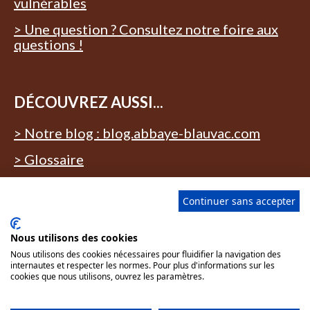
vulnérables
> Une question ? Consultez notre foire aux
questions !
DÉCOUVREZ AUSSI...
> Notre blog : blog.abbaye-blauvac.com
> Glossaire
Continuer sans accepter
Nous utilisons des cookies
Tous nos lieux sont accessibles aux
Nous utilisons des cookies nécessaires pour fluidifier la navigation des
personnes à mobilité réduite. Des
internautes et respecter les normes. Pour plus d'informations sur les
sanitaires adaptés sont à disposition.
cookies que nous utilisons, ouvrez les paramètres.