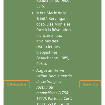
Beauchesne, 1992,
59 p.
Mère Marie de la
Trinité Kervingant
ocso, Des Moniales
face à la Révolution
française : aux
origines des
cisterciennes-
trappistines
Beauchesne, 1989,
408 p.
Augustin-Hervé
Laffay,
Dom Augustin
de Lestrange et
Article précédent : Rancé, abbé de La Trappe : la passion de D
Article suivan
Précédent
Suivant
l’avenir du
monachisme (1754-
1827)
, Paris, Le Cerf,
1998, 659 p. + 43 ill.