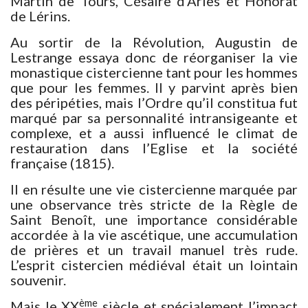
Martin de Tours, Césaire d’Arles et Honorat
de Lérins.
Au sortir de la Révolution, Augustin de
Lestrange essaya donc de réorganiser la vie
monastique cistercienne tant pour les hommes
que pour les femmes. Il y parvint après bien
des péripéties, mais l’Ordre qu’il constitua fut
marqué par sa personnalité intransigeante et
complexe, et a aussi influencé le climat de
restauration dans l’Eglise et la société
française (1815).
Il en résulte une vie cistercienne marquée par
une observance très stricte de la Règle de
Saint Benoît, une importance considérable
accordée à la vie ascétique, une accumulation
de prières et un travail manuel très rude.
L’esprit cistercien médiéval était un lointain
souvenir.
ème
Mais le XX
siècle et spécialement l’impact