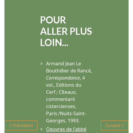
POUR
ALLER PLUS
LOIN...
Armand Jean Le
Bouthillier de Rancé,
Correspondance
, 4
vol., Editions du
Cerf ; Cîteaux,
commentarii
cistercienses,
Paris /Nuits-Saint-
Georges, 1993.
Article précédent : Saint Bernard, abbé de Clairvaux et homme
Article suivan
Précédent
Suivant
Oeuvres de l'abbé