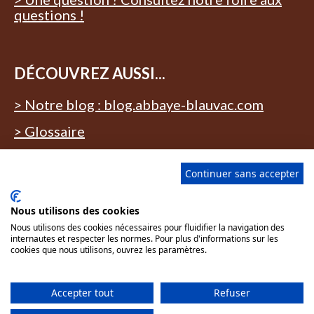
questions !
DÉCOUVREZ AUSSI...
> Notre blog : blog.abbaye-blauvac.com
> Glossaire
Continuer sans accepter
Nous utilisons des cookies
Tous nos lieux sont accessibles aux
Nous utilisons des cookies nécessaires pour fluidifier la navigation des
personnes à mobilité réduite. Des
internautes et respecter les normes. Pour plus d'informations sur les
sanitaires adaptés sont à disposition.
cookies que nous utilisons, ouvrez les paramètres.
Copyright © 2026 Abbaye Notre-Dame de
Accepter tout
Refuser
Bon Secours - Tous droits réservés