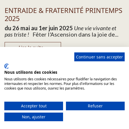
ENTRAIDE & FRATERNITÉ PRINTEMPS
2025
du 26 mai au 1er juin 2025
Une vie vivante et
pas triste !
Fêter l'Ascension dans la joie de...
Lire la suite...
Continuer sans accepter
Nous utilisons des cookies
Nous utilisons des cookies nécessaires pour fluidifier la navigation des
internautes et respecter les normes. Pour plus d'informations sur les
SAMEDI 24 MAI 2025 : SOLENNITÉ DE
cookies que nous utilisons, ouvrez les paramètres.
NOTRE DAME DE BON SECOURS
Accepter tout
Refuser
Solennité de notre dame de Bon secours 23
mai 4 h 30 : Vigiles7 h 15 : Laudes et messe du
Non, ajuster
vendredi de la 5° semaine de Pâques12 h 15 :
office de...